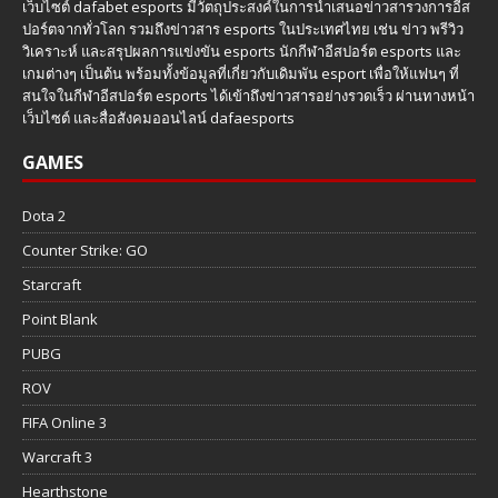
เว็บไซต์ dafabet esports มีวัตถุประสงค์ในการนำเสนอข่าวสารวงการอีส
ปอร์ตจากทั่วโลก รวมถึงข่าวสาร esports ในประเทศไทย เช่น ข่าว พรีวิว
วิเคราะห์ และสรุปผลการแข่งขัน esports นักกีฬาอีสปอร์ต esports และ
เกมต่างๆ เป็นต้น พร้อมทั้งข้อมูลที่เกี่ยวกับเดิมพัน esport เพื่อให้แฟนๆ ที่
สนใจในกีฬาอีสปอร์ต esports ได้เข้าถึงข่าวสารอย่างรวดเร็ว ผ่านทางหน้า
เว็บไซต์ และสื่อสังคมออนไลน์ dafaesports
GAMES
Dota 2
Counter Strike: GO
Starcraft
Point Blank
PUBG
ROV
FIFA Online 3
Warcraft 3
Hearthstone