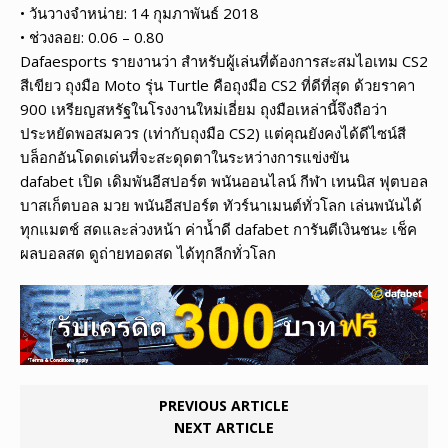
• วันวางจำหน่าย: 14 กุมภาพันธ์ 2018
• ช่วงลอย: 0.06 – 0.80
Dafaesports รายงานว่า สำหรับผู้เล่นที่ต้องการสะสมไอเทม CS2
สีเขียว ถุงมือ Moto รุ่น Turtle คือถุงมือ CS2 ที่ดีที่สุด ด้วยราคา
900 เหรียญสหรัฐในโรงงานใหม่เอี่ยม ถุงมือเหล่านี้จึงถือว่า
ประหยัดพอสมควร (เท่ากับถุงมือ CS2) แต่คุณยังคงได้ดีไซน์สี
บล็อกอันโดดเด่นที่จะสะดุดตาในระหว่างการแข่งขัน
dafabet เปิด เดิมพันอีสปอร์ต พนันออนไลน์ กีฬา เทนนิส ฟุตบอล
บาสเก็ตบอล มวย พนันอีสปอร์ต ทัวร์นาเมนต์ทั่วโลก เล่นพนันได้
ทุกแมตช์ สดและล่วงหน้า ค่าน้ำดี dafabet การันตีเงินชนะ เช็ค
ผลบอลสด ดูถ่ายทอดสด ได้ทุกลีกทั่วโลก
PREVIOUS ARTICLE
NEXT ARTICLE