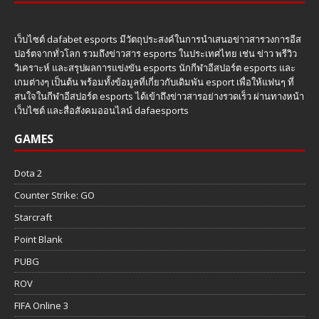
เว็บไซต์ dafabet esports มีวัตถุประสงค์ในการนำเสนอข่าวสารวงการอีส
ปอร์ตจากทั่วโลก รวมถึงข่าวสาร esports ในประเทศไทย เช่น ข่าว พรีวิว
วิเคราะห์ และสรุปผลการแข่งขัน esports นักกีฬาอีสปอร์ต esports และ
เกมต่างๆ เป็นต้น พร้อมทั้งข้อมูลที่เกี่ยวกับเดิมพัน esport เพื่อให้แฟนๆ ที่
สนใจในกีฬาอีสปอร์ต esports ได้เข้าถึงข่าวสารอย่างรวดเร็ว ผ่านทางหน้า
เว็บไซต์ และสื่อสังคมออนไลน์ dafaesports
GAMES
Dota 2
Counter Strike: GO
Starcraft
Point Blank
PUBG
ROV
FIFA Online 3