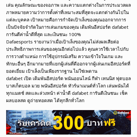
เล่น คุณลักษณะของจอภาพ และความแตกต่างในการประมวลผล
ภาพหมายความว่าการตั้งค่าที่เหมาะสมที่สุดจะแตกต่างกันไปใน
แต่ละบุคคล เป้าหมายคือการกำจัดเป้าเล็งของคุณออกจากการ
เป็นปัจจัยจำกัดในการเล่นเกมของคุณ เดิมพันอีสปอร์ต dafabet
การันตีค่าน้ำดีที่สุด และเงินชนะ 100%
Dafaesports รายงานว่าเมื่อเป้าเล็งของคุณไม่ส่งผลเสียต่อ
ประสิทธิภาพการเล่นของคุณอีกต่อไปแล้ว คุณควรใช้เวลาไปกับ
การวางตำแหน่ง การใช้อุปกรณ์เสริม ความเข้าใจในเกม และ
ทักษะอื่นๆ อีกมากมายที่แยกผู้เล่นที่ดีออกจากผู้เล่นเกมอีสปอร์ตที่
ยอดเยี่ยม เป้าเล็งเป็นเพียงรากฐาน ไม่ใช่เพดาน
dafabet เปิด เดิมพันอีสปอร์ต พนันออนไลน์ กีฬา เทนนิส ฟุตบอล
บาสเก็ตบอล มวย พนันอีสปอร์ต ทัวร์นาเมนต์ทั่วโลก เล่นพนันได้
ทุกแมตช์ สดและล่วงหน้า ค่าน้ำดี dafabet การันตีเงินชนะ เช็ค
ผลบอลสด ดูถ่ายทอดสด ได้ทุกลีกทั่วโลก