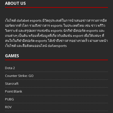
ABOUT US
เว็บไซต์ dafabet esports มีวัตถุประสงค์ในการนำเสนอข่าวสารวงการอีส
ปอร์ตจากทั่วโลก รวมถึงข่าวสาร esports ในประเทศไทย เช่น ข่าว พรีวิว
วิเคราะห์ และสรุปผลการแข่งขัน esports นักกีฬาอีสปอร์ต esports และ
เกมต่างๆ เป็นต้น พร้อมทั้งข้อมูลที่เกี่ยวกับเดิมพัน esport เพื่อให้แฟนๆ ที่
สนใจในกีฬาอีสปอร์ต esports ได้เข้าถึงข่าวสารอย่างรวดเร็ว ผ่านทางหน้า
เว็บไซต์ และสื่อสังคมออนไลน์ dafaesports
GAMES
Dota 2
Counter Strike: GO
Starcraft
Point Blank
PUBG
ROV