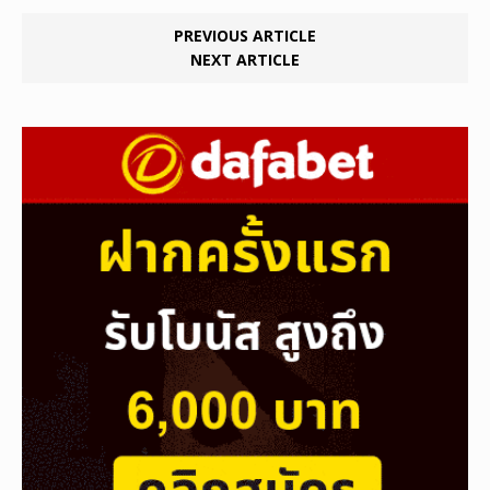
PREVIOUS ARTICLE
NEXT ARTICLE