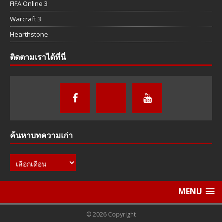
FIFA Online 3
Warcraft 3
Hearthstone
ติดตามเราได้ที่นี่
ค้นหาบทความเก่า
MENU
© 2026 Copyright