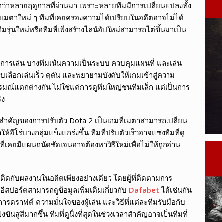
กว่าหลายฤดูกาลที่ผ่านมา เพราะหลายทีมมีการเปลี่ยนแปลงทั้ง
ับเมตาใหม่ ๆ ทีมที่เคยครองความได้เปรียบในอดีตอาจไม่ได้
มรุ่นใหม่หรือทีมที่เพิ่งสร้างไลน์อัปใหม่สามารถไต่ขึ้นมาเป็น
ารเล่น บางทีมเน้นความเป็นระบบ ควบคุมแผนที่ และเล่น
ลับเลือกเล่นเร็ว ดุดัน และพยายามบังคับให้เกมเข้าสู่ความ
์มีอารมณ์แตกต่างกัน ไม่ใช่แค่การดูทีมใหญ่ชนทีมเล็ก แต่เป็นการ
ิง
ามสำคัญของการปรับตัว Dota 2 เป็นเกมที่เมตาสามารถเปลี่ยน
โร่บางกลุ่มแข็งแกร่งขึ้น ทีมที่ปรับตัวเร็วอาจแซงทีมที่ดู
่เคยมีแผนถนัดชัดเจนอาจต้องหาวิธีใหม่เพื่อไม่ให้ถูกอ่าน
ยึดติดกับผลงานในอดีตเพียงอย่างเดียว โดยผู้ที่ติดตามการ
อีสปอร์ตสามารถดูข้อมูลเพิ่มเติมเกี่ยวกับ
Dafabet
ได้เช่นกัน
การดราฟต์ ความมั่นใจของผู้เล่น และวิธีที่แต่ละทีมรับมือกับ
สูสีมากขึ้น ทีมที่ดูนิ่งที่สุดในช่วงเวลาสำคัญอาจเป็นทีมที่