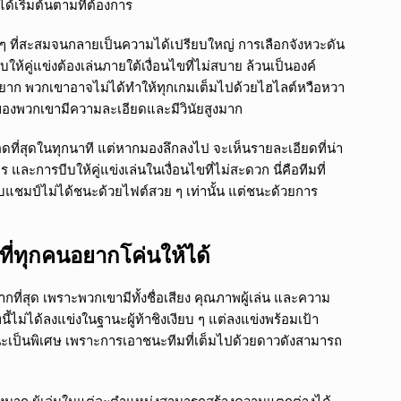
้เริ่มต้นตามที่ต้องการ
็ก ๆ ที่สะสมจนกลายเป็นความได้เปรียบใหญ่ การเลือกจังหวะดัน
ห้คู่แข่งต้องเล่นภายใต้เงื่อนไขที่ไม่สบาย ล้วนเป็นองค์
ด้ยาก พวกเขาอาจไม่ได้ทำให้ทุกเกมเต็มไปด้วยไฮไลต์หวือหวา
ของพวกเขามีความละเอียดและมีวินัยสูงมาก
ือดที่สุดในทุกนาที แต่หากมองลึกลงไป จะเห็นรายละเอียดที่น่า
ละการบีบให้คู่แข่งเล่นในเงื่อนไขที่ไม่สะดวก นี่คือทีมที่
บแชมป์ไม่ได้ชนะด้วยไฟต์สวย ๆ เท่านั้น แต่ชนะด้วยการ
ี่ทุกคนอยากโค่นให้ได้
กที่สุด เพราะพวกเขามีทั้งชื่อเสียง คุณภาพผู้เล่น และความ
้ไม่ได้ลงแข่งในฐานะผู้ท้าชิงเงียบ ๆ แต่ลงแข่งพร้อมเป้า
นะเป็นพิเศษ เพราะการเอาชนะทีมที่เต็มไปด้วยดาวดังสามารถ