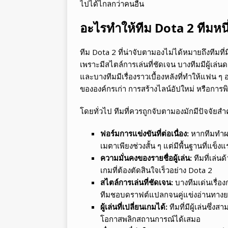
ไปได้ไกลกว่าคนอื่น
อะไรทำให้ทีม Dota 2 ทีมหนึ
ทีม Dota 2 ที่น่าจับตามองไม่ได้หมายถึงทีม
เพราะมีสไตล์การเล่นที่ชัดเจน บางทีมมีผู้เล่น
และบางทีมมีเรื่องราวเบื้องหลังที่ทำให้แฟน
ขององค์กรเก่า การสร้างไลน์อัปใหม่ หรือการพ
โดยทั่วไป ทีมที่ควรถูกจับตามองมักมีปัจจัยส
ฟอร์มการแข่งขันที่ต่อเนื่อง:
หากทีมทำผล
เมตาเพียงช่วงสั้น ๆ แต่มีพื้นฐานที่แข็งแ
ความมั่นคงของรายชื่อผู้เล่น:
ทีมที่เล่น
เกมที่ต้องตัดสินใจเร็วอย่าง Dota 2
สไตล์การเล่นที่ชัดเจน:
บางทีมเด่นเรื่อ
ทีมชอบดราฟต์แปลกจนคู่แข่งอ่านทาง
ผู้เล่นที่เปลี่ยนเกมได้:
ทีมที่มีผู้เล่นซึ่
โอกาสพลิกสถานการณ์ได้เสมอ