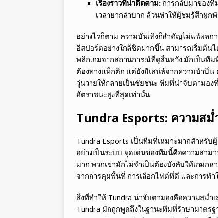
เรื่องราวที่น่าติดตาม:
การกลับมาของทีมด
เวลายากลำบาก ล้วนทำให้ผู้ชมรู้สึกผูกพ
อย่างไรก็ตาม ความบันเทิงก็สำคัญไม่แพ้ผลก
อีสปอร์ตอย่างใกล้ชิดมากขึ้น สามารถเริ่มต้นได
พลิกเกมจากสถานการณ์ที่ดูสิ้นหวัง มักเป็นทีมท
ต้องทางแท็กติก แต่ยังมีเสน่ห์จากความบ้าบ
วุ่นวายให้กลายเป็นชัยชนะ ทีมที่น่าจับตามองที่ส
อัตราชนะสูงที่สุดเท่านั้น
Tundra Esports: ความสม่ำ
Tundra Esports เป็นทีมที่เหมาะมากสำหรับผ
อย่างเป็นระบบ จุดเด่นของทีมนี้คือความสามาร
มาก พวกเขามักไม่จำเป็นต้องบังคับให้เกมกลา
จากการคุมพื้นที่ การเลือกไฟต์ที่ดี และการทำให
สิ่งที่ทำให้ Tundra น่าจับตามองคือความสม่
Tundra มักถูกพูดถึงในฐานะทีมที่รักษามาตรฐา