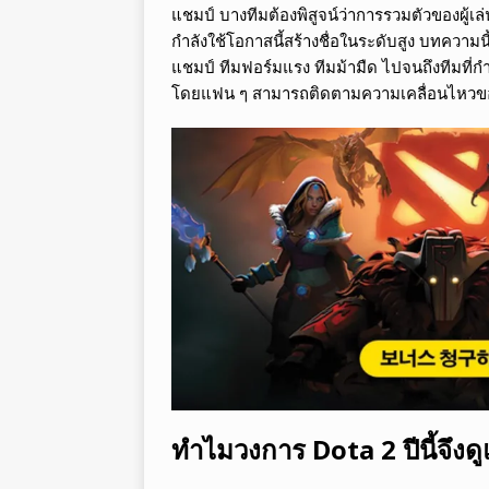
แชมป์ บางทีมต้องพิสูจน์ว่าการรวมตัวของผู้เล
กำลังใช้โอกาสนี้สร้างชื่อในระดับสูง บทความนี้
แชมป์ ทีมฟอร์มแรง ทีมม้ามืด ไปจนถึงทีมที่
โดยแฟน ๆ สามารถติดตามความเคลื่อนไหวของว
ทำไมวงการ Dota 2 ปีนี้จึงดู