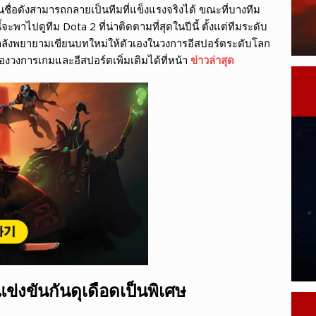
่นชื่อดังสามารถกลายเป็นทีมที่แข็งแรงจริงได้ ขณะที่บางทีม
จะพาไปดูทีม Dota 2 ที่น่าติดตามที่สุดในปีนี้ ตั้งแต่ทีมระดับ
กำลังพยายามเขียนบทใหม่ให้ตัวเองในวงการอีสปอร์ตระดับโลก
งการเกมและอีสปอร์ตเพิ่มเติมได้ที่หน้า
ข่าวล่าสุด
แข่งขันกันดุเดือดเป็นพิเศษ