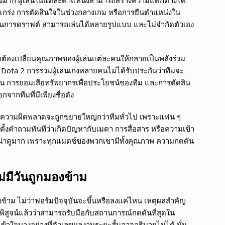
สูงมาก ผู้เล่นในแต่ละตำแหน่งสามารถสร้างความแตกต่างได้
็งแกร่ง การตัดสินใจในช่วงกลางเกม หรือการยืนตำแหน่งใน
่นในการดราฟต์ สามารถเล่นได้หลายรูปแบบ และไม่จำกัดตัวเอง
ทีมต้องเปลี่ยนคุณภาพของผู้เล่นแต่ละคนให้กลายเป็นพลังร่วม
ota 2 การรวมผู้เล่นเก่งหลายคนไม่ได้รับประกันว่าทีมจะ
ัน การยอมเสียทรัพยากรเพื่อประโยชน์ของทีม และการตัดสิน
จากทีมที่มีเพียงชื่อดัง
กความผิดพลาดจะถูกขยายใหญ่กว่าทีมทั่วไป เพราะแฟน ๆ
้งคำถามทันทีว่าเกิดปัญหากับเมตา การสื่อสาร หรือความเข้า
ีมที่น่าดูมาก เพราะทุกแมตช์ของพวกเขามีทั้งคุณภาพ ความกดดัน
ม่มีวันถูกมองข้าม
ข้าม ไม่ว่าฟอร์มปัจจุบันจะขึ้นหรือลงแค่ไหน เหตุผลสำคัญ
ูจน์แล้วว่าสามารถรับมือกับสถานการณ์กดดันที่สุดใน
ข้าใจบางอย่างที่ตัวเลขผลงานระยะสั้นอาจอธิบายไม่ได้ นั่น