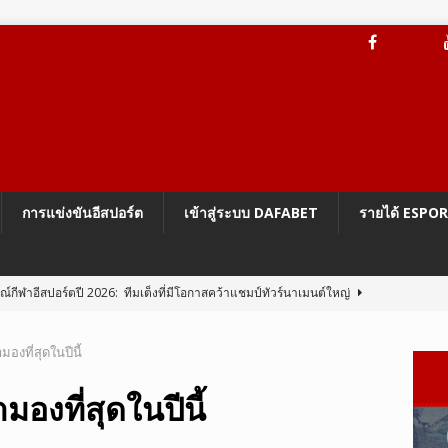
การแข่งขันอีสปอร์ต
เข้าสู่ระบบ DAFABET
รายได้ ESPO
กีฬาอีสปอร์ตปี 2026: ทีมเต็งที่มีโอกาสคว้าแชมป์ทัวร์นาเมนต์ใหญ่
มองที่สุดในปีนี้
ะบบป้องกันการโกง Vanguard On-Demand ของ Riot
LEAGUE OF
มองที่สุดในปีนี้
BG Mobile 4.5 เปลี่ยนโฉม Erangel เป็นโลกแห่งนารูโตะ
PUBG