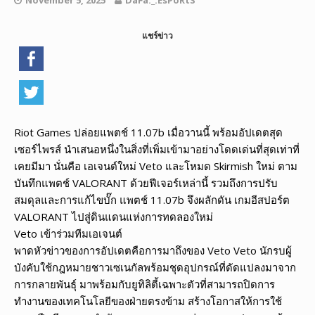
แชร์ข่าว
Riot Games ปล่อยแพตช์ 11.07b เมื่อวานนี้ พร้อมอัปเดตสุด
เซอร์ไพรส์ นำเสนอหนึ่งในสิ่งที่เพิ่มเข้ามาอย่างโดดเด่นที่สุดเท่าที่
เคยมีมา นั่นคือ เอเจนต์ใหม่ Veto และโหมด Skirmish ใหม่ ตาม
บันทึกแพตช์ VALORANT ด้วยฟีเจอร์เหล่านี้ รวมถึงการปรับ
สมดุลและการแก้ไขบั๊ก แพตช์ 11.07b จึงผลักดัน เกมอีสปอร์ต
VALORANT ไปสู่ดินแดนแห่งการทดลองใหม่
Veto เข้าร่วมทีมเอเจนต์
พาดหัวข่าวของการอัปเดตคือการมาถึงของ Veto Veto นักรบผู้
บังคับใช้กฎหมายชาวเซเนกัลพร้อมชุดอุปกรณ์ที่ดัดแปลงมาจาก
การกลายพันธุ์ มาพร้อมกับยูทิลิตี้เฉพาะตัวที่สามารถปิดการ
ทำงานของเทคโนโลยีของฝ่ายตรงข้าม สร้างโอกาสให้การใช้