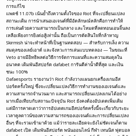
การแก้ไข
แพตช์ 11.07b เน้นย้ำถึงความตั้งใจของ Riot ที่จะเปลี่ยนแปลง
สถานะเดิม การนำเสนอเอเจนต์ที่มีอัตลักษณ์หลักคือการทำให้
การเล่นด้วยความสามารถเป็นกลาง และโหมดที่ลดทอนเอนจิ้นลง
เหลือเพียงการยิงต่อสู้เท่านั้น ถือเป็นการตัดสินใจที่กล้าหาญ
Skirmish น่าจะทำหน้าที่เป็นฐานทดสอบ — สำหรับการเล็ง ความ
สมดุลของเลย์เอาต์ และจังหวะการเล่นแบบทดลอง — ในขณะที่
Veto อาจมีอิทธิพลต่อวิธีการจัดการแผนที่และความสมดุลใน
อนาคต เดิมพันอีสปอร์ต dafabet การันตีค่าน้ำดีที่สุด และเงิน
ชนะ 100%
Dafaesports รายงานว่า Riot กำลังวางแผนยกเครื่องเกมอีส
ปอร์ตครั้งใหญ่ ซึ่งจะเปลี่ยนแปลงวิธีการทำงานของเอเจนต์และ
ความสามารถจำนวนมาก และสามารถเปลี่ยนแปลงเกมได้อย่าง
มากเมื่อเทียบกับสถานะปัจจุบัน Riot ยังคงต้องอัปเดตเพิ่มเติม
แต่มีการคาดเดาว่าการอัปเดตเกมอีสปอร์ตครั้งนี้จะเกี่ยวกับระยะ
เวลาคูลดาวน์ของความสามารถของเอเจนต์และการเปลี่ยนแปลง
อื่นๆ ที่จะรวมเข้ามาด้วย แม้ว่ารายละเอียดจะยังไม่ชัดเจนก็ตาม
dafabet เปิด เดิมพันอีสปอร์ต พนันออนไลน์ กีฬา เทนนิส ฟุตบอล