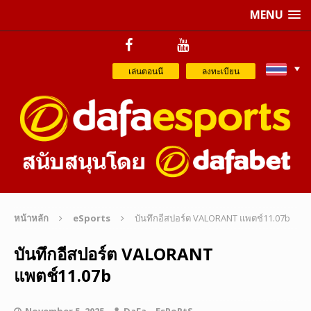
MENU
เล่นตอนนี
ลงทะเบียน
หน้าหลัก
eSports
บันทึกอีสปอร์ต VALORANT แพตช์11.07b
บันทึกอีสปอร์ต VALORANT
แพตช์11.07b
November 5, 2025
DaFa._.EsPoRtS