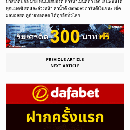
บาสเก็ตบอล มวย พนันอีสปอร์ต ทัวร์นาเมนต์ทั่วโลก เล่นพนันได้
ทุกแมตช์ สดและล่วงหน้า ค่าน้ำดี dafabet การันตีเงินชนะ เช็ค
ผลบอลสด ดูถ่ายทอดสด ได้ทุกลีกทั่วโลก
PREVIOUS ARTICLE
NEXT ARTICLE