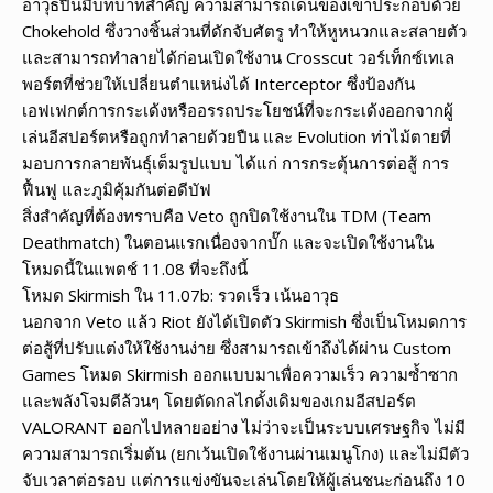
อาวุธปืนมีบทบาทสำคัญ ความสามารถเด่นของเขาประกอบด้วย
Chokehold ซึ่งวางชิ้นส่วนที่ดักจับศัตรู ทำให้หูหนวกและสลายตัว
และสามารถทำลายได้ก่อนเปิดใช้งาน Crosscut วอร์เท็กซ์เทเล
พอร์ตที่ช่วยให้เปลี่ยนตำแหน่งได้ Interceptor ซึ่งป้องกัน
เอฟเฟกต์การกระเด้งหรืออรรถประโยชน์ที่จะกระเด้งออกจากผู้
เล่นอีสปอร์ตหรือถูกทำลายด้วยปืน และ Evolution ท่าไม้ตายที่
มอบการกลายพันธุ์เต็มรูปแบบ ได้แก่ การกระตุ้นการต่อสู้ การ
ฟื้นฟู และภูมิคุ้มกันต่อดีบัฟ
สิ่งสำคัญที่ต้องทราบคือ Veto ถูกปิดใช้งานใน TDM (Team
Deathmatch) ในตอนแรกเนื่องจากบั๊ก และจะเปิดใช้งานใน
โหมดนี้ในแพตช์ 11.08 ที่จะถึงนี้
โหมด Skirmish ใน 11.07b: รวดเร็ว เน้นอาวุธ
นอกจาก Veto แล้ว Riot ยังได้เปิดตัว Skirmish ซึ่งเป็นโหมดการ
ต่อสู้ที่ปรับแต่งให้ใช้งานง่าย ซึ่งสามารถเข้าถึงได้ผ่าน Custom
Games โหมด Skirmish ออกแบบมาเพื่อความเร็ว ความซ้ำซาก
และพลังโจมตีล้วนๆ โดยตัดกลไกดั้งเดิมของเกมอีสปอร์ต
VALORANT ออกไปหลายอย่าง ไม่ว่าจะเป็นระบบเศรษฐกิจ ไม่มี
ความสามารถเริ่มต้น (ยกเว้นเปิดใช้งานผ่านเมนูโกง) และไม่มีตัว
จับเวลาต่อรอบ แต่การแข่งขันจะเล่นโดยให้ผู้เล่นชนะก่อนถึง 10