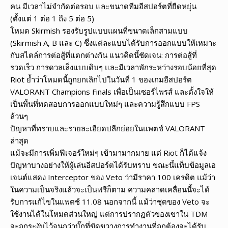
คน มีเวลาไม่จำกัดต่อรอบ และขนาดทีมอีสปอร์ตที่ยืดหยุ่น
(ตั้งแต่ 1 ต่อ 1 ถึง 5 ต่อ 5)
โหมด Skirmish รองรับรูปแบบแผนที่ขนาดเล็กสามแบบ
(Skirmish A, B และ C) ซึ่งแต่ละแบบได้รับการออกแบบให้เหมาะ
กับสไตล์การต่อสู้ที่แตกต่างกัน แนวคิดนี้ชัดเจน: การต่อสู้ที่
รวดเร็ว การดวลเล็งแบบดิบๆ และมีเวลาพักระหว่างรอบน้อยที่สุด
Riot ย้ำว่าโหมดนี้ถูกยกเลิกไปในวันที่ 1 ของเกมอีสปอร์ต
VALORANT Champions Finals เพื่อเป็นเซอร์ไพรส์ และตั้งใจให้
เป็นพื้นที่ทดสอบการออกแบบใหม่ๆ และความรู้สึกแบบ FPS
ล้วนๆ
ปัญหาที่ทราบและรายละเอียดปลีกย่อยในแพตช์ VALORANT
ล่าสุด
แม้จะมีการเพิ่มฟีเจอร์ใหม่ๆ เข้ามามากมาย แต่ Riot ก็ได้แจ้ง
ปัญหาบางอย่างให้ผู้เล่นอีสปอร์ตได้รับทราบ ขณะนี้แท็บข้อมูลเอ
เจนต์แสดง Interceptor ของ Veto ว่ามีราคา 100 เครดิต แม้ว่า
ในความเป็นจริงแล้วจะเป็นฟรีก็ตาม ความคลาดเคลื่อนนี้จะได้
รับการแก้ไขในแพตช์ 11.08 นอกจากนี้ แม้ว่าชุดของ Veto จะ
ใช้งานได้ในโหมดส่วนใหญ่ แต่การปรากฏตัวของเขาใน TDM
จะถูกระงับไว้จนกว่าบั๊กที่ขัดขวางการทำงานที่ถูกต้องจะได้รับ