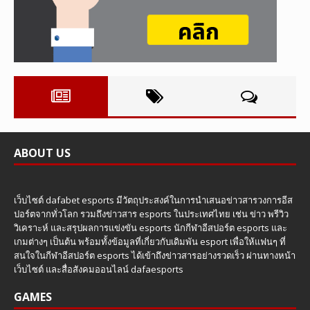
ABOUT US
เว็บไซต์ dafabet esports มีวัตถุประสงค์ในการนำเสนอข่าวสารวงการอีส
ปอร์ตจากทั่วโลก รวมถึงข่าวสาร esports ในประเทศไทย เช่น ข่าว พรีวิว
วิเคราะห์ และสรุปผลการแข่งขัน esports นักกีฬาอีสปอร์ต esports และ
เกมต่างๆ เป็นต้น พร้อมทั้งข้อมูลที่เกี่ยวกับเดิมพัน esport เพื่อให้แฟนๆ ที่
สนใจในกีฬาอีสปอร์ต esports ได้เข้าถึงข่าวสารอย่างรวดเร็ว ผ่านทางหน้า
เว็บไซต์ และสื่อสังคมออนไลน์ dafaesports
GAMES