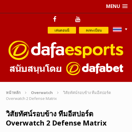
MENU
เล่นตอนนี
ลงทะเบียน
หน้าหลัก
Overwatch
วิสัยทัศน์รอบข้าง ทีมอีสปอร์ต
Overwatch 2 Defense Matrix
วิสัยทัศน์รอบข้าง ทีมอีสปอร์ต
Overwatch 2 Defense Matrix