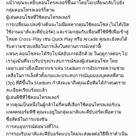
แม้ว่าคุณจะหยิบคอนโทรลเลอร์ขึ้นมาโดยไม่เปลี่ยนกลับไปยัง
กลุ่มคอนโทรลเลอร์ก็ตาม
ผู้เล่นคอนโซลที่ใช้คอนโทรลเลอร์
การเปลี่ยนแปลงข้างต้นจะไม่มีผลหากคุณใช้คอนโซล (ไม่ได้เปิด
ใช้งานเมาส์และคีย์บอร์ด) และรวมกลุ่มกับเพื่อนที่ใช้พีซีเพื่อเข้าสู่
โหมด Cross-Play เช่น Quick Play หรือ Arcade คุณจะยังคงได้
รับความช่วยเหลือในการเล็งในสถานการณ์เหล่านี้!
แฟนๆ คอนโซลจะได้รับโบนัสอัปเกรดอีกด้วย ในฤดูกาลต่อๆ ไป
เรามุ่งมั่นที่จะปรับปรุงประสบการณ์ของผู้เล่นคอนโซล โดย
เฉพาะอย่างยิ่งเมื่อพวกเขาเล่น Stadium การอัปเกรดความช่วย
เหลือในการเล็งทั่วทั้งเกมและประสบการณ์มุมมองบุคคลที่สาม
(3p) ที่ดีขึ้นใน Stadium กำลังจะมาถึงคุณเมื่อทีมได้กำหนดราย
ละเอียดเรียบร้อยแล้ว
ผู้เล่นพีซีที่ใช้คอนโทรลเลอร์
หากคุณเป็นหนึ่งในผู้กล้าไม่กี่คนที่เลือกใช้คอนโทรลเลอร์บน
แพลตฟอร์มพีซี คุณจะอยู่ในกลุ่มเมาส์และคีย์บอร์ดเพื่อความ
ซื่อสัตย์ในการแข่งขัน
การลบอุปกรณ์ต่อพ่วงที่โกง
การรองรับเมาส์และคีย์บอร์ดแบบใหม่จะส่งผลต่อวิธีที่เราดำเนิน