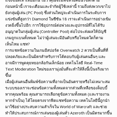
ก่อนหน้านี้ เราจะเตือนและจำกัดผู้ใช้เหล่านี้ รวมถึงส่งพวกเขาไป
ยังกลุ่มผู้เล่น (PC Pool) ซึ่งส่วนใหญ่จะดำเนินการในระดับการ
แข่งขันที่สูงกว่า Diamond ในซีซัน 18 เราจะดำเนินการอย่างเข้ม
งวดยิ่งขึ้นไปอีก: การใช้อุปกรณ์ต่อพ่วงและอุปกรณ์ที่ไม่ได้รับ
อนุญาตในกลุ่มผู้เล่น (Controller Pool) ต่อไปจะส่งผลให้บัญชี
เกมถูกแบนทั้งหมด ไม่ว่าผู้เล่นจะมีอันดับหรือโหมดใดก็ตาม
เห็นไหม แชท?
การแชทข้อความในเกมอีสปอร์ต Overwatch 2 ควรเป็นพื้นที่ที่
ปลอดภัยและเป็นมิตรสำหรับการโต้ตอบกับผู้เล่นคนอื่นๆ และ
อาจมีการพูดคุยหยอกล้อกันเล็กน้อย เทคโนโลยี Real-Time
Text Moderation ใหม่ของเรามุ่งมั่นที่จะทำให้สิ่งนี้เป็นจริงมาก
ขึ้น!
เมื่อผู้เล่นคนอื่นพิมพ์ข้อความที่อาจเป็นอันตรายหรือไม่เหมาะสม
ระบบของเราจะซ่อนข้อความทั้งหมดจากส่วนที่เหลือของล็อบบี้
หากคุณพร้อม คุณสามารถเลือกดูข้อความทั้งหมด (และรายงาน
หากจำเป็น) ได้โดยตรงจากฟีดแชทข้อความ เทคโนโลยีนี้ถูกนำ
มาใช้อย่างประสบความสำเร็จใน World of Warcraft และช่วย
ทำให้ประสบการณ์การเล่นของผู้เล่นทั่ว Azeroth เป็นมิตรมากขึ้น