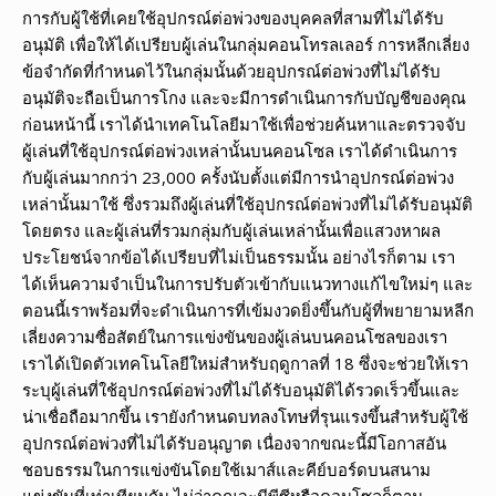
การกับผู้ใช้ที่เคยใช้อุปกรณ์ต่อพ่วงของบุคคลที่สามที่ไม่ได้รับ
อนุมัติ เพื่อให้ได้เปรียบผู้เล่นในกลุ่มคอนโทรลเลอร์ การหลีกเลี่ยง
ข้อจำกัดที่กำหนดไว้ในกลุ่มนั้นด้วยอุปกรณ์ต่อพ่วงที่ไม่ได้รับ
อนุมัติจะถือเป็นการโกง และจะมีการดำเนินการกับบัญชีของคุณ
ก่อนหน้านี้ เราได้นำเทคโนโลยีมาใช้เพื่อช่วยค้นหาและตรวจจับ
ผู้เล่นที่ใช้อุปกรณ์ต่อพ่วงเหล่านั้นบนคอนโซล เราได้ดำเนินการ
กับผู้เล่นมากกว่า 23,000 ครั้งนับตั้งแต่มีการนำอุปกรณ์ต่อพ่วง
เหล่านั้นมาใช้ ซึ่งรวมถึงผู้เล่นที่ใช้อุปกรณ์ต่อพ่วงที่ไม่ได้รับอนุมัติ
โดยตรง และผู้เล่นที่รวมกลุ่มกับผู้เล่นเหล่านั้นเพื่อแสวงหาผล
ประโยชน์จากข้อได้เปรียบที่ไม่เป็นธรรมนั้น อย่างไรก็ตาม เรา
ได้เห็นความจำเป็นในการปรับตัวเข้ากับแนวทางแก้ไขใหม่ๆ และ
ตอนนี้เราพร้อมที่จะดำเนินการที่เข้มงวดยิ่งขึ้นกับผู้ที่พยายามหลีก
เลี่ยงความซื่อสัตย์ในการแข่งขันของผู้เล่นบนคอนโซลของเรา
เราได้เปิดตัวเทคโนโลยีใหม่สำหรับฤดูกาลที่ 18 ซึ่งจะช่วยให้เรา
ระบุผู้เล่นที่ใช้อุปกรณ์ต่อพ่วงที่ไม่ได้รับอนุมัติได้รวดเร็วขึ้นและ
น่าเชื่อถือมากขึ้น เรายังกำหนดบทลงโทษที่รุนแรงขึ้นสำหรับผู้ใช้
อุปกรณ์ต่อพ่วงที่ไม่ได้รับอนุญาต เนื่องจากขณะนี้มีโอกาสอัน
ชอบธรรมในการแข่งขันโดยใช้เมาส์และคีย์บอร์ดบนสนาม
แข่งขันที่เท่าเทียมกัน ไม่ว่าคุณจะมีพีซีหรือคอนโซลก็ตาม