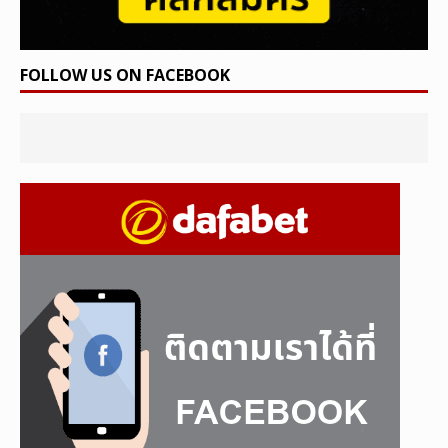
FOLLOW US ON FACEBOOK