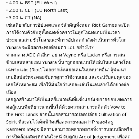
• 4.00 น. BST (EU West)
• 2.00 น. CET (EU North East)
• 3.00 น. CT (NA)
เช่นเดียวกับการอัปเดตแพตช์สำคัญทั้งหมด Riot Games จะปิด
การใช้งานคิวจับคู่ทั้งหมดชั่วคราวในทุกโหมดเกมเป็นเวลา
ประมาณสามชั่วโมง ขณะที่การอัปเดตกำลังดำเนินการทั่วโลก
Yunara จะมีผลกระทบต่อเมตา LoL อย่างไร?
ท่ามกลาง ADC ตัวอื่นๆ อย่าง Vayne หรือ Lucian หรือการเล่น
ข้ามเลนหลายเลน Yunara นั้น “ถูกออกแบบให้เล่นในเลนล่างโดย
เฉพาะ และ [Riot] ไม่อยากเห็นเธอเล่นในบทบาทอื่น” ผู้พัฒนา
เกมอีสปอร์ตจะคอยจับตาดูการใช้งานเธอ และจะปรับสมดุลของ
เธอให้เหมาะสม เพื่อให้มั่นใจว่าเธอจะเล่นในเลนล่างได้อย่างต่อ
เนื่อง
เธอถูกสร้างมาให้เป็นแครี่แนวหลังที่แข็งแกร่ง ขยายขอบเขตการ
ต่อสู้แบบทีมที่ยาวนานขึ้นได้ด้วยความสามารถติดตัว Vow to
the First Lands จากนั้นเธอสามารถปลดปล่อย Cultivation of
Spirit ที่สะสมไว้เต็มพิกัดเพื่อละลายหลอด HP ของศัตรู
Kanmei’s Steps มีความสามารถหลากหลายทั้งการหลบหลีกหรือ
การปิดล้อมศัตรูที่กำลังวิ่งหนี จับคู่กับ Arc of Judgement เพื่อลด