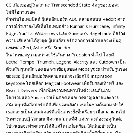
CC เมื่อเธออยู่ในสถานะ Transcended State ศัตรูของเธอจะ
ไม่มีโอกาสรอด
สำหรับไอเทมบิลด์ ผู้เล่นอีสปอร์ต ADC หลายคนบน Reddit คาด
การณ์ว่าเราจะได้เห็นไอเทมอย่าง Runnan’s Hurricane, Infinity
Edge, Yun’Tal Wildarrows และ Guinsoo’s Rageblade ที่สร้าง
ความเสียหายได้สูงสุด ผู้เล่นอีสปอร์ตคาดการณ์ว่าเธอจะเป็นคู่
แข่งของ Zeri, Ashe หรือ Smolder
ในส่วนของรูน เธอน่าจะใช้เส้นทาง Precision ทั่วไป โดยมี
Lethal Tempo, Triumph, Legend: Alacrity และ Cutdown เป็น
ตัวเสริมรูนหลักของเธอ จากข้อมูลของ Mobalytics สำหรับรูนรอง
ของเธอ ผู้เล่นอีสปอร์ตหลายคนน่าจะเลือกใช้ Inspiration
keystone โดยเลือก Magical Footwear เพื่อรับรองเท้าฟรี และ
Biscuit Delivery เพื่อเพิ่มความทนทานในช่วงเลนต้นเกม
โดยรวมแล้ว Yunara จำเป็นต้องเล่นอย่างชาญฉลาดและการ
สนับสนุนทีมอีสปอร์ตที่ดีเพื่อรวมพลังกับเธอในช่วงต้นเกม ทำให้
เธอกลายเป็นมอนสเตอร์ที่แข็งแกร่งยิ่งขึ้นเรื่อยๆ เมื่อเวลาผ่านไป
ในทางทฤษฎี Yunara มีความสมดุลที่ดี แต่เราคงต้องรอดูกันต่อ
ไปว่าเธอจะทำผลงานได้ดีแค่ไหนเมื่อพร้อมให้เล่นอย่างเป็น
ทางการ เดิมพันอีสปอร์ต dafabet การันตีค่าน้ำดีที่สุด และเงิน