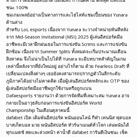
ชนะ 100%
ชมเกมเพลย์อย่างเป็นทางการและไฮไลท์แชมเปี้ยนของ Yunara
ด้านล่าง:
สำหรับ LoL esports เนื่องจาก Yunara จะวางจำหน่ายทันทีหลัง
จาก Mid-Season Invitational (MSI) 2025 ผู้เล่นอีสปอร์ตมือ
อาชีพจะมีเวลาฝึกฝนเธอในการแข่งขัน Scrims และการแข่งขัน
ฝึกซ้อม เนื่องจาก Summer Splits ทั้งหมดจะเริ่มประมาณเดือน
สิงหาคม จึงไม่น่าเป็นไปได้ที่ Yunara จะมีบทบาทสำคัญในเกม
เหล่านี้หลังจากที่ยังใหม่อยู่ อย่างไรก็ตาม ด้วย Fearless Draft ที่
เปลี่ยนแปลงสิ่งต่างๆ เธอยังคงสามารถปรากฏตัวในลีกระดับ
ภูมิภาคได้อย่างไม่คาดคิด เมื่อผู้เล่นอีสปอร์ตหลักและ OTP ของ
ผู้เล่นอีสปอร์ตมืออาชีพถูกใช้งานหรือถูกแบน
Dafaesports รายงานว่า ด้วยการจัดทีมที่เหมาะสม Yunara อาจ
กลายเป็นอาวุธลับก่อนการแข่งขันอีสปอร์ต World
Championship ในเดือนตุลาคมนี้
dafabet เปิด เดิมพันอีสปอร์ต พนันออนไลน์ กีฬา เทนนิส ฟุตบอล
บาสเก็ตบอล มวย พนันอีสปอร์ต ทัวร์นาเมนต์ทั่วโลก เล่นพนันได้
ทุกแมตช์ สดและล่วงหน้า ค่าน้ำดี dafabet การันตีเงินชนะ เช็ค