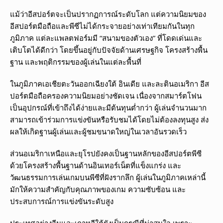
แม้ว่าอีสปอร์ตจะเป็นปรากฏการณ์ระดับโลก แต่ความนิยมของ
อีสปอร์ตมือถือและพีซีไม่ได้กระจายอย่างเท่าเทียมกันในทุก
ภูมิภาค แต่ละแพลตฟอร์มมี “สนามของตัวเอง” ที่โดดเด่นและ
เติบโตได้ดีกว่า โดยขึ้นอยู่กับปัจจัยด้านเศรษฐกิจ โครงสร้างพื้น
ฐาน และพฤติกรรมของผู้เล่นในแต่ละพื้นที่
ในภูมิภาคเอเชียตะวันออกเฉียงใต้ อินเดีย และละตินอเมริกา อีส
ปอร์ตมือถือครองความนิยมอย่างชัดเจน เนื่องจากสมาร์ตโฟน
เป็นอุปกรณ์ที่เข้าถึงได้ง่ายและมีต้นทุนต่ำกว่า ผู้เล่นจำนวนมาก
สามารถเข้าร่วมการแข่งขันหรือรับชมได้โดยไม่ต้องลงทุนสูง ส่ง
ผลให้เกิดฐานผู้เล่นและผู้ชมขนาดใหญ่ในเวลาอันรวดเร็ว
ส่วนอเมริกาเหนือและยุโรปยังคงเป็นฐานหลักของอีสปอร์ตพีซี
ด้วยโครงสร้างพื้นฐานด้านอินเทอร์เน็ตที่แข็งแกร่ง และ
วัฒนธรรมการเล่นเกมบนพีซีที่ฝังรากลึก ผู้เล่นในภูมิภาคเหล่านี้
มักให้ความสำคัญกับคุณภาพของเกม ความซับซ้อน และ
ประสบการณ์การแข่งขันระดับสูง