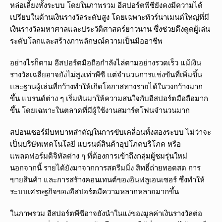
หล่อเลี้ยงทั้งระบบ โดยในภาพรวม อีสปอร์ตพีซียังคงมีความได้
เปรียบในด้านเงินรางวัลระดับสูง โดยเฉพาะทัวร์นาเมนต์ใหญ่ที่มี
เงินรางวัลมหาศาลและประวัติศาสตร์ยาวนาน ซึ่งช่วยดึงดูดผู้เล่น
ระดับโลกและสร้างภาพลักษณ์ความเป็นมืออาชีพ
อย่างไรก็ตาม อีสปอร์ตมือถือกำลังไล่ตามอย่างรวดเร็ว แม้เงิน
รางวัลเฉลี่ยอาจยังไม่สูงเท่าพีซี แต่จำนวนการแข่งขันที่เพิ่มขึ้น
และฐานผู้เล่นที่กว้างทำให้เกิดโอกาสทางรายได้ในวงกว้างมาก
ขึ้น แบรนด์ต่าง ๆ เริ่มหันมาให้ความสนใจกับอีสปอร์ตมือถือมาก
ขึ้น โดยเฉพาะในตลาดที่มีผู้ใช้งานสมาร์ตโฟนจำนวนมาก
สปอนเซอร์มีบทบาทสำคัญในการขับเคลื่อนทั้งสองระบบ ไม่ว่าจะ
เป็นบริษัทเทคโนโลยี แบรนด์สินค้าอุปโภคบริโภค หรือ
แพลตฟอร์มดิจิทัลต่าง ๆ ที่ต้องการเข้าถึงกลุ่มผู้ชมรุ่นใหม่
นอกจากนี้ รายได้ยังมาจากการสตรีมมิ่ง สิทธิ์ถ่ายทอดสด การ
ขายสินค้า และการสร้างคอนเทนต์ของอินฟลูเอนเซอร์ ซึ่งทำให้
ระบบเศรษฐกิจของอีสปอร์ตมีความหลากหลายมากขึ้น
ในภาพรวม อีสปอร์ตพีซีอาจยังนำในแง่ของมูลค่าเงินรางวัลต่อ