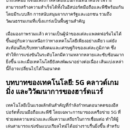
ประเทศอย่างจีนและเกาหลีใต้ยังเป็นกรณีที่น่าสนใจ เพราะ
สามารถสร้างความสำเร็จได้ทั้งในอีสปอร์ตมือถือและพีซีพร้อมกัน
โดยมีระบบลีก การสนับสนุนจากภาครัฐและเอกชน รวมถึง
วัฒนธรรมเกมที่แข็งแกร่งเป็นพื้นฐานสำคัญ
เมื่อมองภาพรวมแล้ว ความเป็นผู้นำของแต่ละแพลตฟอร์มไม่ได้
ขึ้นอยู่กับความเหนือกว่าทางเทคโนโลยีเพียงอย่างเดียว แต่ยัง
สะท้อนถึงบริบททางสังคมและเศรษฐกิจของแต่ละภูมิภาค ซึ่ง
ทำให้การแข่งขันในระดับโลกมีความหลากหลายและซับซ้อนมาก
ยิ่งขึ้น และเมื่อเทคโนโลยียังคงพัฒนาอย่างต่อเนื่อง เส้นแบ่งเหล่า
นี้ก็อาจเปลี่ยนไปได้ในอนาคต
บทบาทของเทคโนโลยี: 5G คลาวด์เกม
มิ่ง และวิวัฒนาการของฮาร์ดแวร์
เทคโนโลยีเป็นแรงผลักดันสำคัญที่กำลังกำหนดอนาคตของอีส
ปอร์ตทั้งบนมือถือและพีซี โดยเฉพาะการมาของเครือข่าย 5G ที่
ช่วยลดความหน่วงและเพิ่มความเสถียรในการเชื่อมต่อ ทำให้ผู้
เล่นสามารถแข่งขันแบบเรียลไทม์ได้อย่างราบรื่นยิ่งขึ้น สำหรับ