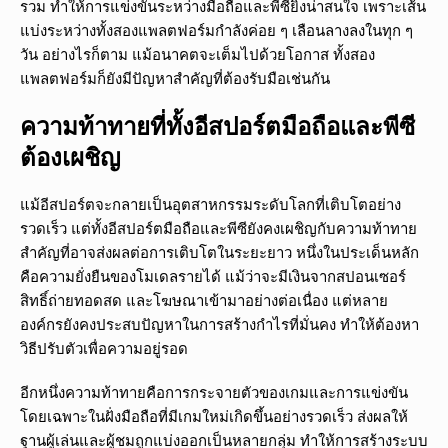
รวม ทำให้การแข่งขันระหว่างมือถือและพีซียิ่งน่าสนใจ เพราะเส้น
แบ่งระหว่างทั้งสองแพลตฟอร์มกำลังค่อย ๆ เลือนลางลงในทุก ๆ
วัน อย่างไรก็ตาม แม้อนาคตจะเต็มไปด้วยโอกาส ทั้งสอง
แพลตฟอร์มก็ยังมีปัญหาสำคัญที่ต้องรับมือเช่นกัน
ความท้าทายที่ทั้งอีสปอร์ตมือถือและพีซี
ต้องเผชิญ
แม้อีสปอร์ตจะกลายเป็นอุตสาหกรรมระดับโลกที่เติบโตอย่าง
รวดเร็ว แต่ทั้งอีสปอร์ตมือถือและพีซียังคงเผชิญกับความท้าทาย
สำคัญที่อาจส่งผลต่อการเติบโตในระยะยาว หนึ่งในประเด็นหลัก
คือความยั่งยืนของโมเดลรายได้ แม้ว่าจะมีเงินจากสปอนเซอร์
สิทธิ์ถ่ายทอดสด และโฆษณาเข้ามาอย่างต่อเนื่อง แต่หลาย
องค์กรยังคงประสบปัญหาในการสร้างกำไรที่มั่นคง ทำให้ต้องหา
วิธีปรับตัวเพื่อความอยู่รอด
อีกหนึ่งความท้าทายคือการกระจายตัวของเกมและการแข่งขัน
โดยเฉพาะในฝั่งมือถือที่มีเกมใหม่เกิดขึ้นอย่างรวดเร็ว ส่งผลให้
ฐานผู้เล่นและผู้ชมถูกแบ่งออกเป็นหลายกลุ่ม ทำให้การสร้างระบบ