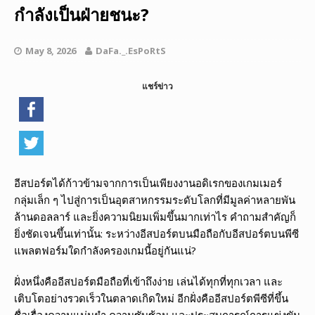
กำลังเป็นฝ่ายชนะ?
May 8, 2026
DaFa._.EsPoRtS
แชร์ข่าว
อีสปอร์ตได้ก้าวข้ามจากการเป็นเพียงงานอดิเรกของเกมเมอร์
กลุ่มเล็ก ๆ ไปสู่การเป็นอุตสาหกรรมระดับโลกที่มีมูลค่าหลายพัน
ล้านดอลลาร์ และยิ่งความนิยมเพิ่มขึ้นมากเท่าไร คำถามสำคัญก็
ยิ่งชัดเจนขึ้นเท่านั้น: ระหว่างอีสปอร์ตบนมือถือกับอีสปอร์ตบนพีซี
แพลตฟอร์มใดกำลังครองเกมนี้อยู่กันแน่?
ฝั่งหนึ่งคืออีสปอร์ตมือถือที่เข้าถึงง่าย เล่นได้ทุกที่ทุกเวลา และ
เติบโตอย่างรวดเร็วในตลาดเกิดใหม่ อีกฝั่งคืออีสปอร์ตพีซีที่ขึ้น
ชื่อเรื่องความแม่นยำ ความซับซ้อน และประสบการณ์การแข่งขัน