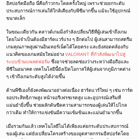
อีสปอร์ตมือถือ นี่คือก้าวกระโดดครั้งใหญ่ เพราะช่วยยกระดับ
ประสบการณ์การเล่นให้ใกล้เคียงกับพีซีมากขึ้น แม้จะใช้อุปกรณ์
ขนาดเล็ก
ในขณะเดียวกัน คลาวด์เกมมิ่งกำลังเปลี่ยนวิธีที่ผู้เล่นเข้าถึงเกม
โดยไม่จำเป็นต้องมีฮาร์ดแวร์แรง ๆ อีกต่อไป ผู้เล่นสามารถสตรีม
เกมคุณภาพสูงผ่านอินเทอร์เน็ตได้โดยตรง และยังสอดคล้องกับ
แนวคิดของเกมสมัยใหม่อย่าง
VALORANT ที่กำลังพัฒนาไปสู่
ระบบข้ามแพลตฟอร์ม
ซึ่งอาจช่วยลดช่องว่างระหว่างมือถือและ
พีซีในอนาคต เทคโนโลยีนี้ยังเปิดโอกาสให้ผู้เล่นจากภูมิภาคต่าง
ๆ เข้าถึงเกมระดับสูงได้ง่ายขึ้น
ด้านพีซีเองก็ยังคงพัฒนาอย่างต่อเนื่อง ฮาร์ดแวร์ใหม่ ๆ เช่น การ์ด
จอประสิทธิภาพสูง หน้าจอรีเฟรชเรตสูง และอุปกรณ์เสริมที่
แม่นยำยิ่งขึ้น ช่วยผลักดันขีดความสามารถของผู้เล่นให้ไปไกล
กว่าเดิม ทำให้การแข่งขันมีความเข้มข้นและแม่นยำมากขึ้น
เมื่อรวมกันแล้ว เทคโนโลยีไม่ได้เพียงแค่ยกระดับประสบการณ์
ของผู้เล่น แต่ยังเปลี่ยนโครงสร้างของอุตสาหกรรมอีสปอร์ตโดย