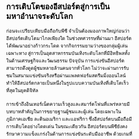
การเติบโตของอีสปอร์ตสู่การเป็น
มหาอำนาจระดับโลก
ก่อนจะเปรียบเทียบมือถือกับพีซี จำเป็นต้องมองภาพใหญ่ก่อนว่า
อีสปอร์ตเติบโตมาไกลเพียงใด ในช่วงทศวรรษที่ผ่านมา อีสปอร์ต
ได้พัฒนาอย่างก้าวกระโดด จากกิจกรรมยามว่างของกลุ่มผู้เล่น
เฉพาะทาง สู่การเป็นอุตสาหกรรมบันเทิงระดับโลกที่มีอิทธิพลทั้ง
ในด้านเศรษฐกิจและวัฒนธรรม ปัจจุบัน การแข่งขันอีสปอร์ต
สามารถดึงดูดผู้ชมหลายล้านคนจากทั่วโลก ไม่ว่าจะผ่านการรับ
ชมในสนามแข่งขันจริงหรือผ่านแพลตฟอร์มสตรีมมิ่งออนไลน์
ทำให้อีสปอร์ตกลายเป็นหนึ่งในรูปแบบความบันเทิงที่เติบโตเร็ว
ที่สุดในยุคดิจิทัล
การเข้าถึงอินเทอร์เน็ตความเร็วสูงและสมาร์ตโฟนที่แพร่หลายมี
บทบาทสำคัญในการขยายฐานผู้ชมและผู้เล่น โดยเฉพาะใน
ภูมิภาคเอเชีย ละตินอเมริกา และแอฟริกา ซึ่งอีสปอร์ตบนมือถือมี
การเติบโตอย่างโดดเด่น ในขณะเดียวกัน อีสปอร์ตบนพีซียังคง
รักษาความแข็งแกร่งในด้านการแข่งขันระดับมืออาชีพ ด้วยเกมที่