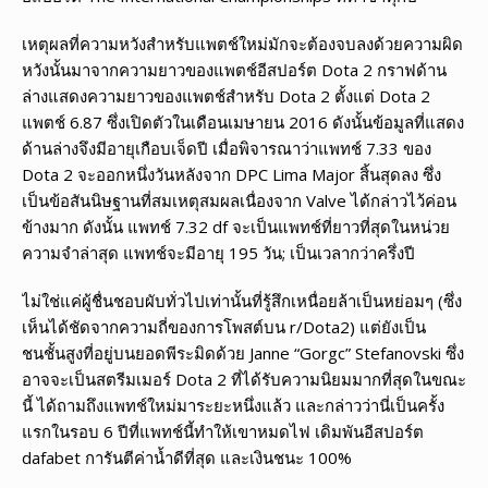
เหตุผลที่ความหวังสำหรับแพตช์ใหม่มักจะต้องจบลงด้วยความผิด
หวังนั้นมาจากความยาวของแพตช์อีสปอร์ต Dota 2 กราฟด้าน
ล่างแสดงความยาวของแพตช์สำหรับ Dota 2 ตั้งแต่ Dota 2
แพตช์ 6.87 ซึ่งเปิดตัวในเดือนเมษายน 2016 ดังนั้นข้อมูลที่แสดง
ด้านล่างจึงมีอายุเกือบเจ็ดปี เมื่อพิจารณาว่าแพทช์ 7.33 ของ
Dota 2 จะออกหนึ่งวันหลังจาก DPC Lima Major สิ้นสุดลง ซึ่ง
เป็นข้อสันนิษฐานที่สมเหตุสมผลเนื่องจาก Valve ได้กล่าวไว้ค่อน
ข้างมาก ดังนั้น แพทช์ 7.32 df จะเป็นแพทช์ที่ยาวที่สุดในหน่วย
ความจำล่าสุด แพทช์จะมีอายุ 195 วัน; เป็นเวลากว่าครึ่งปี
ไม่ใช่แค่ผู้ชื่นชอบผับทั่วไปเท่านั้นที่รู้สึกเหนื่อยล้าเป็นหย่อมๆ (ซึ่ง
เห็นได้ชัดจากความถี่ของการโพสต์บน r/Dota2) แต่ยังเป็น
ชนชั้นสูงที่อยู่บนยอดพีระมิดด้วย Janne “Gorgc” Stefanovski ซึ่ง
อาจจะเป็นสตรีมเมอร์ Dota 2 ที่ได้รับความนิยมมากที่สุดในขณะ
นี้ ได้ถามถึงแพทช์ใหม่มาระยะหนึ่งแล้ว และกล่าวว่านี่เป็นครั้ง
แรกในรอบ 6 ปีที่แพทช์นี้ทำให้เขาหมดไฟ เดิมพันอีสปอร์ต
dafabet การันตีค่าน้ำดีที่สุด และเงินชนะ 100%