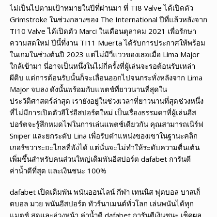
ไม่เป็นไปตามเป้าหมายในปีที่ผ่านมา ที่ TI8 Valve ได้เปิดตัว
Grimstroke ในช่วงกลางของ The International ปีที่แล้วหลังจาก
TI10 Valve ได้เปิดตัว Marci ในเดือนตุลาคม 2021 เพื่อรักษา
ความสดใหม่ ปีนี้ที่งาน TI11 Muerta ได้รับการประกาศให้พร้อม
ในเกมในช่วงต้นปี 2023 แต่ไม่มีวี่แววของเธอเมื่อ Lima Major
ใกล้เข้ามา นี่อาจเป็นหนึ่งในไม่กี่ครั้งที่ผู้เล่นจะรอต้อนรับเหล่า
ผีดิบ แต่การต้อนรับนั้นก็จะเลื่อนออกไปจนกระทั่งหลังจาก Lima
Major จบลง ดังนั้นพร้อมกับแพตช์ที่ยาวนานที่สุดใน
ประวัติศาสตร์ล่าสุด เรายังอยู่ในช่วงเวลาที่ยาวนานที่สุดช่วงหนึ่ง
ที่ไม่มีการเปิดตัวฮีโร่อีสปอร์ตใหม่ เป็นเรื่องธรรมดาที่ผู้เล่นอีส
ปอร์ตจะรู้สึกหมดไฟในการเล่นแพตช์เดียวกัน คุณสามารถเนิร์ฟ
Sniper และยกระดับ Lina เพื่อรับตำแหน่งของเขาในฐานะคลิก
เกอร์ขวาระยะไกลที่พังได้ แต่นั่นจะไม่ทำให้ระดับความตื่นเต้น
เพิ่มขึ้นสำหรับคนส่วนใหญ่เดิมพันอีสปอร์ต dafabet การันตี
ค่าน้ำดีที่สุด และเงินชนะ 100%
dafabet เปิดเดิมพัน พนันออนไลน์ กีฬา เทนนิส ฟุตบอล บาสเก็
ตบอล มวย พนันอีสปอร์ต ทัวร์นาเมนต์ทั่วโลก เล่นพนันได้ทุก
แมตช์ สดและล่วงหน้า ค่าน้ำดี dafabet การันตีเงินชนะ เช็คผล