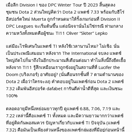
เมื่อลีก Division I ของ DPC Winter Tour ปี 2023 สิ้นสุดลง
ชุมชน Dota 2 ส่วนใหญ่คิดว่า Dota 2 แพตช์ 7.33 พร้อมกับฮีโร่
อีสปอร์ตใหม่ Muerta ถูกกำหนดมาให้รั้งเกมก่อนที่ Division II
DPC Leagues จะเริ่มต้นขึ้น แต่อนิจจานั่นไม่ใช่กรณี ท่ามกลาง
ความหวังทั้งหมดคือผู้ชนะ TI11 Oliver “Skiter” Lepko
แต่มีอะไรพิเศษในแพตช์ TI หลังใช้เวลานานไหม? ไม่เชิง. นั่น
เป็นประเพณีเสมอมา หลังจาก The International จบลง แพตช์
ใหญ่ถัดไปก็มาถึงในอีกประมาณสี่เดือนต่อมา ทำไมสิ่งนี้ถึงยืดเยื้อ
หลังจาก TI11 รู้สึกเหมือนเราถูกขังอยู่ในสถานที่ที่ Lucifer the
Doom (บริงเกอร์) อาศัยอยู่? (นั่นคือนรกชั้นที่ 7 ตามตำนานของ
Dota 2 เผื่อว่าใครจะงง) คำตอบอยู่ในแพตช์ก่อน Dota 2 แพตช์
7.32 เดิมพันอีสปอร์ต dafabet การันตีค่าน้ำดีที่สุด และเงินชนะ
100%
ตลอดอายุมีหนึ่งหย่อมยาวทุกปี ดูแพตช์ 6.88, 7.06, 7.19 และ
7.22 เหล่านี้คือแพตช์ TI ทั้งหมด และมีความยาวมากกว่าแพตช์
ที่อยู่ติดกันพอสมควร ปัญหาเกี่ยวกับแพตช์ TI ปัจจุบัน (แพตช์
7.32) คือมันเป็นเพียงส่วนหนึ่งของแพตช์กลุ่มสูงที่มีอยู่ก่อนหน้านี้