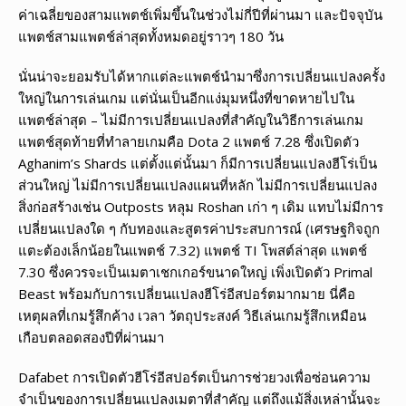
ค่าเฉลี่ยของสามแพตช์เพิ่มขึ้นในช่วงไม่กี่ปีที่ผ่านมา และปัจจุบัน
แพตช์สามแพตช์ล่าสุดทั้งหมดอยู่ราวๆ 180 วัน
นั่นน่าจะยอมรับได้หากแต่ละแพตช์นำมาซึ่งการเปลี่ยนแปลงครั้ง
ใหญ่ในการเล่นเกม แต่นั่นเป็นอีกแง่มุมหนึ่งที่ขาดหายไปใน
แพตช์ล่าสุด – ไม่มีการเปลี่ยนแปลงที่สำคัญในวิธีการเล่นเกม
แพตช์สุดท้ายที่ทำลายเกมคือ Dota 2 แพตช์ 7.28 ซึ่งเปิดตัว
Aghanim’s Shards แต่ตั้งแต่นั้นมา ก็มีการเปลี่ยนแปลงฮีโร่เป็น
ส่วนใหญ่ ไม่มีการเปลี่ยนแปลงแผนที่หลัก ไม่มีการเปลี่ยนแปลง
สิ่งก่อสร้างเช่น Outposts หลุม Roshan เก่า ๆ เดิม แทบไม่มีการ
เปลี่ยนแปลงใด ๆ กับทองและสูตรค่าประสบการณ์ (เศรษฐกิจถูก
แตะต้องเล็กน้อยในแพตช์ 7.32) แพตช์ TI โพสต์ล่าสุด แพตช์
7.30 ซึ่งควรจะเป็นเมตาเชกเกอร์ขนาดใหญ่ เพิ่งเปิดตัว Primal
Beast พร้อมกับการเปลี่ยนแปลงฮีโร่อีสปอร์ตมากมาย นี่คือ
เหตุผลที่เกมรู้สึกค้าง เวลา วัตถุประสงค์ วิธีเล่นเกมรู้สึกเหมือน
เกือบตลอดสองปีที่ผ่านมา
Dafabet การเปิดตัวฮีโร่อีสปอร์ตเป็นการช่วยวงเพื่อซ่อนความ
จำเป็นของการเปลี่ยนแปลงเมตาที่สำคัญ แต่ถึงแม้สิ่งเหล่านั้นจะ