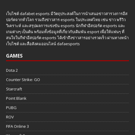
เว็บไซต์ dafabet esports มีวัตถุประสงค์ในการนำเสนอข่าวสารวงการอีส
ปอร์ตจากทั่วโลก รวมถึงข่าวสาร esports ในประเทศไทย เช่น ข่าว พรีวิว
วิเคราะห์ และสรุปผลการแข่งขัน esports นักกีฬาอีสปอร์ต esports และ
เกมต่างๆ เป็นต้น พร้อมทั้งข้อมูลที่เกี่ยวกับเดิมพัน esport เพื่อให้แฟนๆ ที่
สนใจในกีฬาอีสปอร์ต esports ได้เข้าถึงข่าวสารอย่างรวดเร็ว ผ่านทางหน้า
เว็บไซต์ และสื่อสังคมออนไลน์ dafaesports
GAMES
Dota 2
Counter Strike: GO
Starcraft
Point Blank
PUBG
ROV
FIFA Online 3