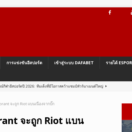
การแข่งขันอีสปอร์ต
เข้าสู่ระบบ DAFABET
รายได้ ESPO
กีฬาอีสปอร์ตปี 2026: ทีมเต็งที่มีโอกาสคว้าแชมป์ทัวร์นาเมนต์ใหญ่
rant จะถูก Riot แบนเนื่องจากบั๊ก
ะบบป้องกันการโกง Vanguard On-Demand ของ Riot
LEAGUE OF
rant จะถูก Riot แบน
BG Mobile 4.5 เปลี่ยนโฉม Erangel เป็นโลกแห่งนารูโตะ
PUBG