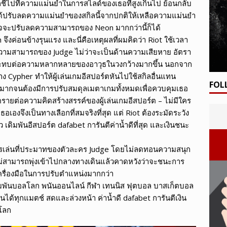
ชี้ไปที่ความแม่นยำในการสไลด์ของเธอที่สูงเกินไป ย้อนกลับ
ด้ปรับลดความแม่นยำของสกิลนี้จากปกติให้เหลือความแม่นยำ
อาจจะปรับลดความสามารถของ Neon มากกว่านี้ก็ได้
จึงค่อนข้างรุนแรง และนี่คือเหตุผลที่ผมคิดว่า Riot ใช้เวลา
ามสามารถของ Judge ไม่ว่าจะเป็นด้านความเสียหาย อัตรา
กระทบต่อความหลากหลายของอาวุธในวงกว้างมากขึ้น นอกจาก
าง Cypher ทำให้ผู้เล่นเกมอีสปอร์ตหันไปใช้สกิลอื่นแทน
FOL
ังมากจนต้องมีการปรับสมดุลเมตาเกมทั้งหมดเพื่อควบคุมเธอ
อันตรายต่อความคิดสร้างสรรค์ของผู้เล่นเกมอีสปอร์ต – ไม่มีใคร
จึงเป็นทางเลือกที่สมจริงที่สุด แต่ Riot ต้องระมัดระวัง
ว เดิมพันอีสปอร์ต dafabet การันตีค่าน้ำดีที่สุด และเงินชนะ
งการเล่นที่ประมาทของตัวละคร Judge โดยไม่ลดทอนความสนุก
ม่สามารถพุ่งเข้าไปกลางทางเดินแล้วคาดหวังว่าจะชนะการ
เครื่องมือในการปรับตำแหน่งมากกว่า
ดิมพันบอลโลก พนันออนไลน์ กีฬา เทนนิส ฟุตบอล บาสเก็ตบอล
ันได้ทุกแมตช์ สดและล่วงหน้า ค่าน้ำดี dafabet การันตีเงิน
วโลก