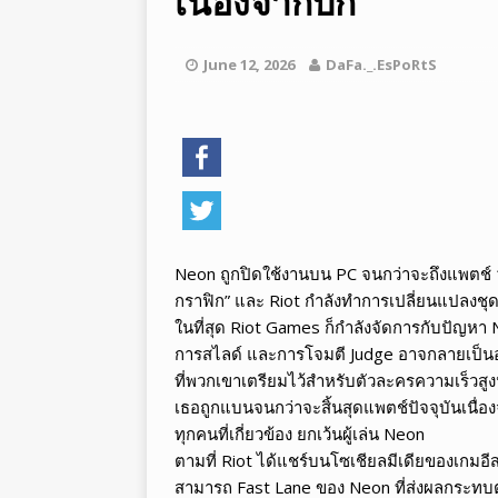
เนื่องจากบั๊ก
[ สิงหาคม 05, 2026 ]
อีสปอร์ต Le
LEGENDS
June 12, 2026
DaFa._.EsPoRtS
[ สิงหาคม 05, 2026 ]
ทำไมอีสปอร์
Neon ถูกปิดใช้งานบน PC จนกว่าจะถึงแพตช์ 1
กราฟิก” และ Riot กำลังทำการเปลี่ยนแปลงชุ
ในที่สุด Riot Games ก็กำลังจัดการกับปัญหา 
การสไลด์ และการโจมตี Judge อาจกลายเป็นอดีต
ที่พวกเขาเตรียมไว้สำหรับตัวละครความเร็วสูงนี
เธอถูกแบนจนกว่าจะสิ้นสุดแพตช์ปัจจุบันเนื่องจา
ทุกคนที่เกี่ยวข้อง ยกเว้นผู้เล่น Neon
ตามที่ Riot ได้แชร์บนโซเชียลมีเดียของเกมอ
สามารถ Fast Lane ของ Neon ที่ส่งผลกระทบต่