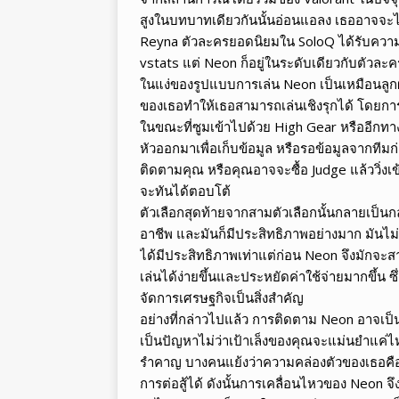
สูงในบทบาทเดียวกันนั้นอ่อนแอลง เธออาจจะไ
Reyna ตัวละครยอดนิยมใน SoloQ ได้รับความ
vstats แต่ Neon ก็อยู่ในระดับเดียวกับตัวละคร
ในแง่ของรูปแบบการเล่น Neon เป็นเหมือนลู
ของเธอทำให้เธอสามารถเล่นเชิงรุกได้ โดยการส
ในขณะที่ซูมเข้าไปด้วย High Gear หรืออีกท
หัวออกมาเพื่อเก็บข้อมูล หรือรอข้อมูลจากทีมก
ติดตามคุณ หรือคุณอาจจะซื้อ Judge แล้ววิ่งเข้
จะทันได้ตอบโต้
ตัวเลือกสุดท้ายจากสามตัวเลือกนั้นกลายเป็น
อาชีพ และมันก็มีประสิทธิภาพอย่างมาก มันไม่
ได้มีประสิทธิภาพเท่าแต่ก่อน Neon จึงมักจะสา
เล่นได้ง่ายขึ้นและประหยัดค่าใช้จ่ายมากขึ้น ซ
จัดการเศรษฐกิจเป็นสิ่งสำคัญ
อย่างที่กล่าวไปแล้ว การติดตาม Neon อาจเป็
เป็นปัญหาไม่ว่าเป้าเล็งของคุณจะแม่นยำแค่ไหนก็
รำคาญ บางคนแย้งว่าความคล่องตัวของเธอคือปั
การต่อสู้ได้ ดังนั้นการเคลื่อนไหวของ Neon จ