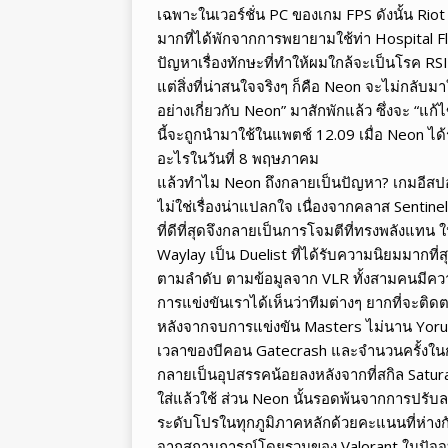
เฉพาะในเวอร์ชั่น PC ของเกม FPS ดังนั้น Rio
มากที่ได้พักจากการพยายามใช้ท่า Hospital Fli
ปัญหาเรื่องทักษะที่ทำให้ผมใกล้จะเป็นโรค RS
แต่สิ่งที่น่าสนใจจริงๆ ก็คือ Neon จะไม่กลับม
อย่างเกี่ยวกับ Neon” มาสักพักแล้ว ซึ่งจะ “แก
นี้จะถูกนำมาใช้ในแพตช์ 12.09 เมื่อ Neon ได้
อะไรในวันที่ 8 พฤษภาคม
แล้วทำไม Neon ถึงกลายเป็นปัญหา? เกมอีสปอร์
ไม่ใช่เรื่องน่าแปลกใจ เนื่องจากคลาส Sentin
ที่ดีที่สุดจึงกลายเป็นการโจมตีที่ทรงพลังแท
Waylay เป็น Duelist ที่ได้รับความนิยมมากที
ตามลำดับ ตามข้อมูลจาก VLR ทั้งสามคนมีคว
การแข่งขันเราได้เห็นว่าทีมต่างๆ ยากที่จะ
หลังจากจบการแข่งขัน Masters ไม่นาน Yor
เวลาของบีคอน Gatecrash และจำนวนครั้งในการ
กลายเป็นอุปสรรคน้อยลงหลังจากที่สกิล Saturat
ใส่แล้วใช้ ส่วน Neon นั้นรอดพ้นจากการปร
ระดับโปรในทุกภูมิภาคหลักด้วยคะแนนที่ห่าง
จากสถานการณ์โดยรวมของ Valorant ในปัจจุบัน