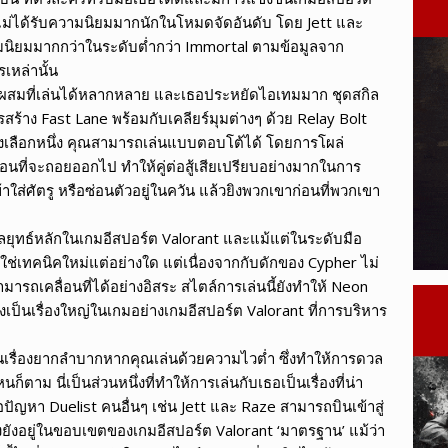
ม่ได้รับความนิยมมากนักในโหมดจัดอันดับ โดย Jett และ
นิยมมากกว่าในระดับต่ำกว่า Immortal ตามข้อมูลจาก
เหล่านั้น
กผสมที่เล่นได้หลากหลาย และเธอประหยัดไอเทมมาก ชุดสกิล
ร้าง Fast Lane พร้อมกับเคลียร์มุมต่างๆ ด้วย Relay Bolt
างเลือกหนึ่ง คุณสามารถเล่นแบบตอบโต้ได้ โดยการโผล่
่อนที่จะถอยออกไป ทำให้คู่ต่อสู้เสียเปรียบอย่างมากในการ
าใส่ศัตรู หรือซ่อนตัวอยู่ในควัน แล้วยิงพวกเขาก่อนที่พวกเขา
กลยุทธ์หลักในเกมอีสปอร์ต Valorant และแม้แต่ในระดับมือ
ใช่เทคนิคใหม่แต่อย่างใด แต่เนื่องจากกับดักของ Cypher ไม่
มารถเคลื่อนที่ได้อย่างอิสระ สไตล์การเล่นนี้ยังทำให้ Neon
ึ่งเป็นเรื่องใหญ่ในเกมอย่างเกมอีสปอร์ต Valorant ที่การบริหาร
นเรื่องยากลำบากหากคุณเล่นด้วยความไวต่ำ ซึ่งทำให้การดวล
ตาม นี่เป็นส่วนหนึ่งที่ทำให้การเล่นกับเธอเป็นเรื่องที่น่า
ญหา Duelist คนอื่นๆ เช่น Jett และ Raze สามารถบินเข้าสู่
ึงยังอยู่ในขอบเขตของเกมอีสปอร์ต Valorant ‘มาตรฐาน’ แม้ว่า