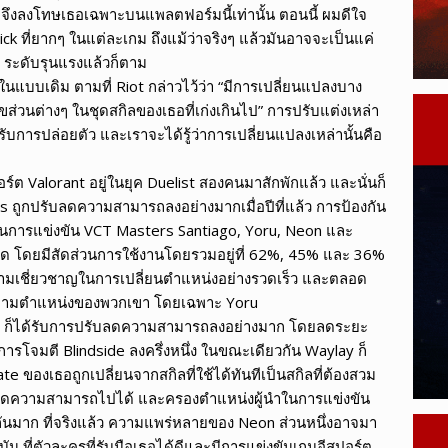
t จึงลงโทษเธอเฉพาะบนแพลตฟอร์มนี้เท่านั้น ตอนนี้ ผมดีใจ
ck ที่ยากๆ ในแต่ละเกม ถึงแม้ว่าจริงๆ แล้วมันอาจจะเป็นแค่
I ระดับรุนแรงแล้วก็ตาม
าในแบบเดิม ตามที่ Riot กล่าวไว้ว่า “มีการเปลี่ยนแปลงบาง
้ไขส่วนต่างๆ ในชุดสกิลของเธอที่เก่งเกินไป” การปรับแต่งเหล่า
รับการปล่อยตัว และเราจะได้รู้ว่าการเปลี่ยนแปลงเหล่านั้นคือ
ต Valorant อยู่ในยุค Duelist สองคนมาสักพักแล้ว และนั่นก็
els ถูกปรับลดความสามารถลงอย่างมากเมื่อปีที่แล้ว การป้องกัน
น ในการแข่งขัน VCT Masters Santiago, Yoru, Neon และ
่สุด โดยมีสัดส่วนการใช้งานโดยรวมอยู่ที่ 62%, 45% และ 36%
ามเชี่ยวชาญในการเปลี่ยนตำแหน่งอย่างรวดเร็ว และตลอด
ติดตามตำแหน่งของพวกเขา โดยเฉพาะ Yoru
u ก็ได้รับการปรับลดความสามารถลงอย่างมาก โดยลดระยะ
โจมตี Blindside ลงครึ่งหนึ่ง ในขณะเดียวกัน Waylay ก็
e ของเธอถูกเปลี่ยนจากสกิลที่ใช้ได้ทันทีเป็นสกิลที่ต้องสวม
ับลดความสามารถไปได้ และครองตำแหน่งผู้นำในการแข่งขัน
กันมาก ที่จริงแล้ว ความแพร่หลายของ Neon ส่วนหนึ่งอาจมา
 ที่ตัวละครที่รับมือเธอได้ดีและมีการแข่งขันเกมอีสปอร์ต