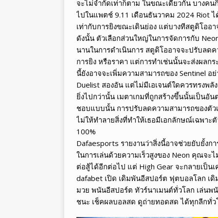
จะไม่จำกัดเท่าก็ตาม ในขณะเดียวกัน บางคนก็
ไปในแพตช์ 9.11 เดือนธันวาคม 2024 Riot ไ
เท่ากับการยิงขณะเดินย่อง แต่บางทีสตูดิโอ
ดังนั้น ตัวเลือกส่วนใหญ่ในการจัดการกับ Neon 
นานในการดำเนินการ สตูดิโออาจจะปรับลดคว
การยิง หรือราคา แต่การทำเช่นนั้นจะส่งผล
นี้ยังอาจจะเพิ่มความสามารถของ Sentinel อย่
Duelist สองอัน แต่ไม่มีเอเจนต์ใดควรทรงพล
ยิ่งไปกว่านั้น เมตาเกมที่ถูกสร้างขึ้นนั้นเป็น
ชอบแบบนั้น การปรับลดความสามารถของตัวเธอเอง
ไม่ให้ทำลายสิ่งที่ทำให้เธอมีเอกลักษณ์เฉพาะตั
100%
Dafaesports รายงานว่าสิ่งนี้อาจช่วยยับยั้
ในการเล่นด้วยความเร็วสูงของ Neon คุณจะไ
ต่อสู้ได้อีกต่อไป แต่ High Gear จะกลายเป็น
dafabet เปิด เดิมพันอีสปอร์ต ฟุตบอลโลก เ
มวย พนันอีสปอร์ต ทัวร์นาเมนต์ทั่วโลก เล่นพน
ชนะ เช็คผลบอลสด ดูถ่ายทอดสด ได้ทุกลีกทั่