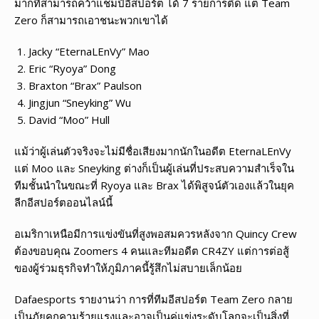
มากที่สามารถคว้าแชมป์อีสปอร์ต ได้ 7 รายการติด แต่ Team
Zero ก็สามารถเอาชนะพวกเขาได้
Jacky “EternaLEnVy” Mao
Eric “Ryoya” Dong
Braxton “Brax” Paulson
Jingjun “Sneyking” Wu
David “Moo” Hull
แม้ว่าผู้เล่นตัวจริงจะไม่มีชื่อเสียงมากนักในอดีต EternaLEnVy
แต่ Moo และ Sneyking ต่างก็เป็นผู้เล่นที่ประสบความสำเร็จใน
ทีมชั้นนำในขณะที่ Ryoya และ Brax ได้พิสูจน์ตัวเองแล้วในยุค
ลีกอีสปอร์ตออนไลน์นี้
อเมริกาเหนือมีการแข่งขันที่สูงพอสมควรหลังจาก Quincy Crew
ต้องขอบคุณ Zoomers 4 คนและทีมอดีต CR4ZY แต่การต่อสู้
ของผู้ร่วมธุรกิจทำให้ภูมิภาคนี้รู้สึกไม่สบายเล็กน้อย
Dafaesports รายงานว่า การที่ทีมอีสปอร์ต Team Zero กลาย
เป็นภัยคุกคามร้ายแรงและอาจเป็นคู่แข่งระดับโลกจะเป็นสิ่งที่