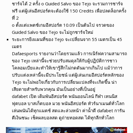
ชาร์จได้ 2 ครั้ง o Guided Salvo ของ Tejo จะรวมการชาร์จ
ฟรี แต่ผู้เล่นอีสปอร์ตจะต้องใช้ 150 Credits เพื่อปลดล็อกครั้ง
ที่ 2
o ตั้งแต่แพตช์เกมอีสปอร์ต 10.09 เป็นต้นไป จรวดของ
Guided Salvo ของ Tejo จะไม่ถูกชาร์จใหม่
ระยะการยิงแผนที่ของ Tejo จะเปลี่ยนจาก 55 เมตรเป็น 45
เมตร
Dafaesports รายงานว่าโดยรวมแล้ว การเนิร์ฟความสามารถ
ของ Tejo เหล่านี้จะช่วยปรับสมดุลให้กับผู้ปฏิบัติการชาว
โคลอมเบียและทำให้เขารู้สึกไม่กดดันมากเกินไป แม้ว่าการ
ปรับแต่งเหล่านี้จะมีประโยชน์ แต่ผู้เล่นเกมอีสปอร์ตหลักของ
Tejo จะไม่พอใจเกี่ยวกับการเปลี่ยนแปลงที่จะเกิดขึ้น น่า
เสียดายสำหรับพวกคุณ มันเป็นอย่างที่เป็นอยู่
dafabet เปิด เดิมพันอีสปอร์ต พนันออนไลน์ กีฬา เทนนิส
ฟุตบอล บาสเก็ตบอล มวย พนันอีสปอร์ต ทัวร์นาเมนต์ทั่วโลก
เล่นพนันได้ทุกแมตช์ สดและล่วงหน้า ค่าน้ำดี dafabet การัน
ตีเงินชนะ เช็คผลบอลสด ดูถ่ายทอดสด ได้ทุกลีกทั่วโลก