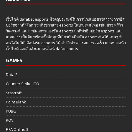
เว็บไซต์ dafabet esports มีวัตถุประสงค์ในการนำเสนอข่าวสารวงการอีส
ปอร์ตจากทั่วโลก รวมถึงข่าวสาร esports ในประเทศไทย เช่น ข่าว พรีวิว
วิเคราะห์ และสรุปผลการแข่งขัน esports นักกีฬาอีสปอร์ต esports และ
เกมต่างๆ เป็นต้น พร้อมทั้งข้อมูลที่เกี่ยวกับเดิมพัน esport เพื่อให้แฟนๆ ที่
สนใจในกีฬาอีสปอร์ต esports ได้เข้าถึงข่าวสารอย่างรวดเร็ว ผ่านทางหน้า
เว็บไซต์ และสื่อสังคมออนไลน์ dafaesports
GAMES
Dota 2
Counter Strike: GO
Starcraft
Point Blank
PUBG
ROV
FIFA Online 3