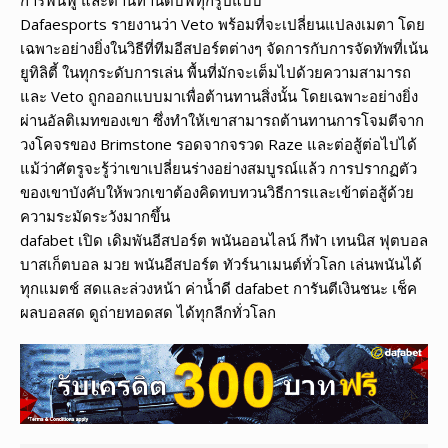
Dafaesports รายงานว่า Veto พร้อมที่จะเปลี่ยนแปลงเมตา โดย
เฉพาะอย่างยิ่งในวิธีที่ทีมอีสปอร์ตต่างๆ จัดการกับการจัดทัพที่เน้น
ยูทิลิตี้ ในทุกระดับการเล่น พื้นที่มักจะเต็มไปด้วยความสามารถ
และ Veto ถูกออกแบบมาเพื่อต้านทานสิ่งนั้น โดยเฉพาะอย่างยิ่ง
ผ่านอัลติเมทของเขา ซึ่งทำให้เขาสามารถต้านทานการโจมตีจาก
วงโคจรของ Brimstone รอดจากจรวด Raze และต่อสู้ต่อไปได้
แม้ว่าศัตรูจะรู้ว่าเขาเปลี่ยนร่างอย่างสมบูรณ์แล้ว การปรากฏตัว
ของเขาบังคับให้พวกเขาต้องคิดทบทวนวิธีการและเข้าต่อสู้ด้วย
ความระมัดระวังมากขึ้น
dafabet เปิด เดิมพันอีสปอร์ต พนันออนไลน์ กีฬา เทนนิส ฟุตบอล
บาสเก็ตบอล มวย พนันอีสปอร์ต ทัวร์นาเมนต์ทั่วโลก เล่นพนันได้
ทุกแมตช์ สดและล่วงหน้า ค่าน้ำดี dafabet การันตีเงินชนะ เช็ค
ผลบอลสด ดูถ่ายทอดสด ได้ทุกลีกทั่วโลก